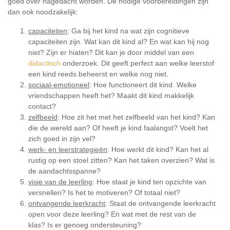
goed over nagedacht worden. De nodige voorbereidingen zijn
dan ook noodzakelijk:
capaciteiten
: Ga bij het kind na wat zijn cognitieve
capaciteiten zijn. Wat kan dit kind al? En wat kan hij nog
niet? Zijn er hiaten? Dit kan je door middel van een
didactisch
onderzoek. Dit geeft perfect aan welke leerstof
een kind reeds beheerst en welke nog niet.
sociaal-emotioneel
: Hoe functioneert dit kind. Welke
vriendschappen heeft het? Maakt dit kind makkelijk
contact?
zelfbeeld
: Hoe zit het met het zelfbeeld van het kind? Kan
die de wereld aan? Of heeft je kind faalangst? Voelt het
zich goed in zijn vel?
werk- en leerstrategieën
: Hoe werkt dit kind? Kan het al
rustig op een stoel zitten? Kan het taken overzien? Wat is
de aandachtsspanne?
visie van de leerling
: Hoe staat je kind ten opzichte van
versnellen? Is het te motiveren? Of totaal niet?
ontvangende leerkracht
: Staat de ontvangende leerkracht
open voor deze leerling? En wat met de rest van de
klas? Is er genoeg ondersteuning?