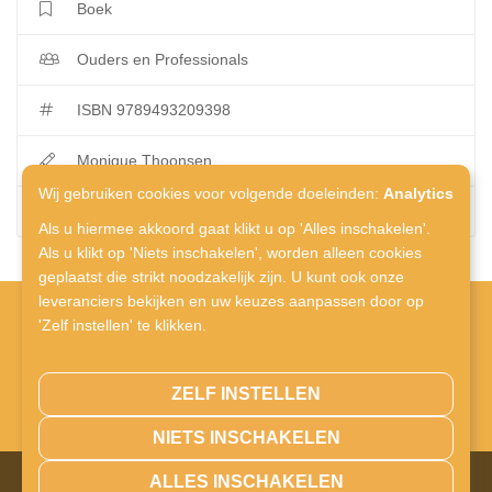
Boek
Ouders en Professionals
ISBN 9789493209398
Monique Thoonsen
Wij gebruiken cookies voor volgende doeleinden:
Analytics
Uitgeverij Pica
Als u hiermee akkoord gaat klikt u op 'Alles inschakelen'.
Als u klikt op 'Niets inschakelen', worden alleen cookies
geplaatst die strikt noodzakelijk zijn. U kunt ook onze
leveranciers bekijken en uw keuzes aanpassen door op
'Zelf instellen' te klikken.
Naamsesteenweg 280,
ZELF INSTELLEN
3001 Heverlee
NIETS INSCHAKELEN
© Copyright 2026 | Het Lampje • Alle rechten voorbehouden •
ALLES INSCHAKELEN