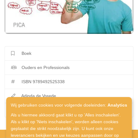
Boek
Ouders en Professionals
ISBN 9789492525338
Adinda de Vreede
Wij gebruiken cookies voor volgende doeleinden:
Analytics
Uitgeverij Pica
Als u hiermee akkoord gaat klikt u op 'Alles inschakelen'.
Als u klikt op 'Niets inschakelen', worden alleen cookies
geplaatst die strikt noodzakelijk zijn. U kunt ook onze
leveranciers bekijken en uw keuzes aanpassen door op