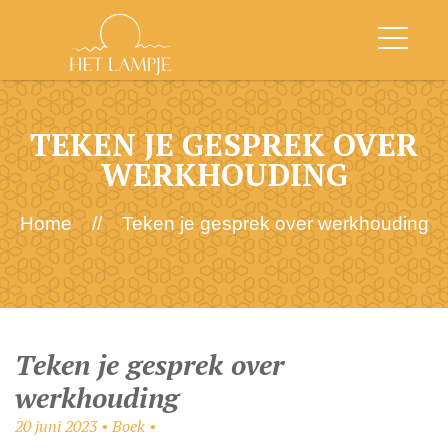
TEKEN JE GESPREK OVER
WERKHOUDING
Home
//
Teken je gesprek over werkhouding
Teken je gesprek over
werkhouding
20 juni 2023 • Boek •