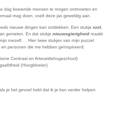
elke dag boeiende mensen te mogen ontmoeten en
 allemaal mag doen, voelt deze jas geweldig aan.
steeds nieuwe dingen kan ontdekken. Een stukje
rust
,
kan genieten. En dat stukje
nieuwsgierigheid
maakt
ijn mezelf…. Hier twee stukjes van mijn puzzel:
n en personen die me hebben geïnspireerd:
isme Centraal en Arteveldehogeschool)
gaafdheid (Hoogbloeier)
ls je het gevoel hebt dat ik je kan verder helpen.