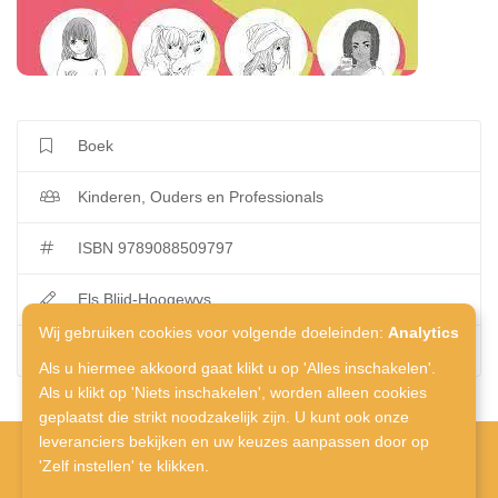
Boek
Kinderen, Ouders en Professionals
ISBN 9789088509797
Els Blijd-Hoogewys
Wij gebruiken cookies voor volgende doeleinden:
Analytics
swp
Als u hiermee akkoord gaat klikt u op 'Alles inschakelen'.
Als u klikt op 'Niets inschakelen', worden alleen cookies
geplaatst die strikt noodzakelijk zijn. U kunt ook onze
leveranciers bekijken en uw keuzes aanpassen door op
'Zelf instellen' te klikken.