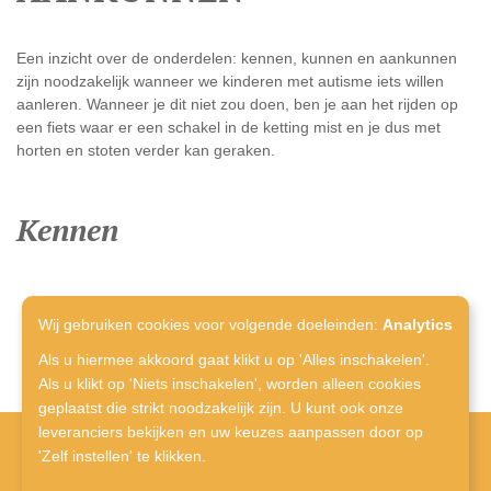
Een inzicht over de onderdelen: kennen, kunnen en aankunnen
zijn noodzakelijk wanneer we kinderen met autisme iets willen
aanleren. Wanneer je dit niet zou doen, ben je aan het rijden op
een fiets waar er een schakel in de ketting mist en je dus met
horten en stoten verder kan geraken.
Kennen
Wij gebruiken cookies voor volgende doeleinden:
Analytics
Als u hiermee akkoord gaat klikt u op 'Alles inschakelen'.
Als u klikt op 'Niets inschakelen', worden alleen cookies
geplaatst die strikt noodzakelijk zijn. U kunt ook onze
leveranciers bekijken en uw keuzes aanpassen door op
'Zelf instellen' te klikken.