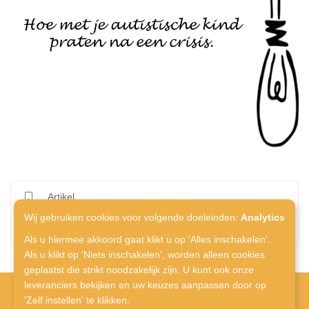
Artikel
Wij gebruiken cookies voor volgende doeleinden:
Analytics
Ouders en Professionals
Als u hiermee akkoord gaat klikt u op 'Alles inschakelen'.
Als u klikt op 'Niets inschakelen', worden alleen cookies
geplaatst die strikt noodzakelijk zijn. U kunt ook onze
leveranciers bekijken en uw keuzes aanpassen door op
'Zelf instellen' te klikken.