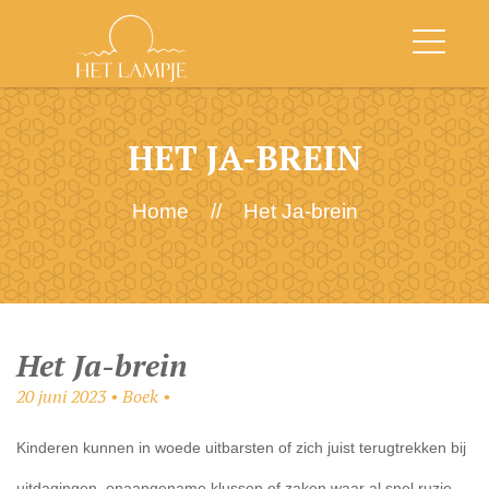
HET JA-BREIN
Home
//
Het Ja-brein
Het Ja-brein
20 juni 2023 • Boek •
Kinderen kunnen in woede uitbarsten of zich juist terugtrekken bij
uitdagingen, onaangename klussen of zaken waar al snel ruzie