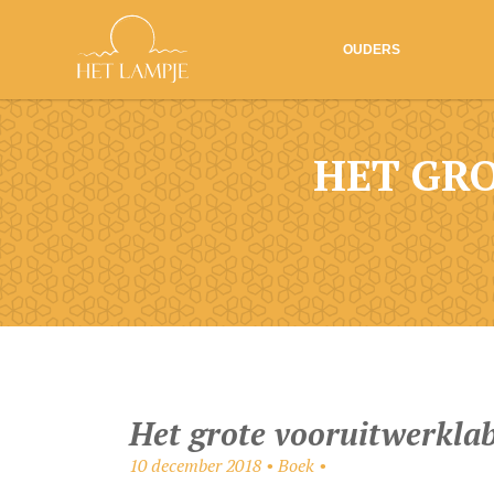
OUDERS
HET GR
Het grote vooruitwerklab
10 december 2018 • Boek •