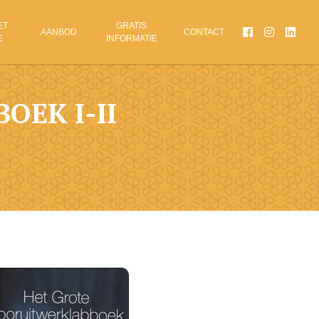
ET
GRATIS
AANBOD
CONTACT
E
INFORMATIE
EK I-II