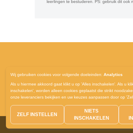
leerlingen te bestuderen. PS: gebruik dit ook
Wij gebruiken cookies voor volgende doeleinden:
Analytics
Als u hiermee akkoord gaat klikt u op 'Alles inschakelen'. Als u klik
inschakelen', worden alleen cookies geplaatst die strikt noodzakeli
onze leveranciers bekijken en uw keuzes aanpassen door op 'Zelf i
NIETS
ZELF INSTELLEN
INSCHAKELEN
I
© Copyri