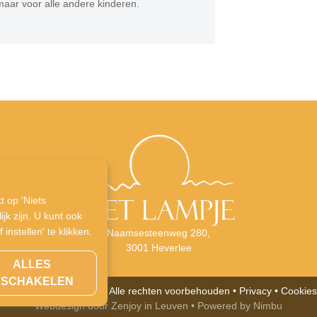
 maar voor alle andere kinderen.
t op 'Niets
jk zijn. U kunt ook
nstellen' te klikken.
Naamsesteenweg 280,
3001 Heverlee
ALLES
NSCHAKELEN
ght 2026 | Het Lampje • Alle rechten voorbehouden •
Privacy
•
Cookies
Webdesign door Zenjoy in Leuven
•
Powered by Nimbu