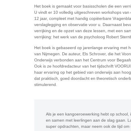
Het boek is gemaakt voor basisscholen die een verrij
U vindt er 10 volledig uitgeschreven workshops van e
12 jaar, compleet met handig copiëerbare Vragenbla
verslaglegging en observatie voor u. Daarnaast beva
verrijking en de opzet van deze lessen, met een sa
verrijking: het werk van de psycholoog Robert Stern
Het boek is gebaseerd op jarenlange ervaring met h
van Nijmegen. De auteur, Els Schrover, die het Vooru
Onderwijs verbonden aan het Centrum voor Begaafd
Ook is ze hoofdredacteur van het tijdschrift VOORUI
haar ervaring op het gebied van onderwijs aan hoog
dat praktisch, goed doordacht en theoretisch onderb
stimulerend.
Als je een kangoeroewerking hebt op school,
en samen met leerlingen aan de slag gaan. Laa
super opdrachten, maar neem ook de tijd om 