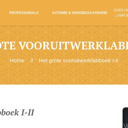
OVER H
PROFESSIONALS
AUTISME & HOOGBEGAAFDHEID
LAMPJ
OTE VOORUITWERKLABBO
Home
//
Het grote vooruitwerklabboek I-II
boek I-II