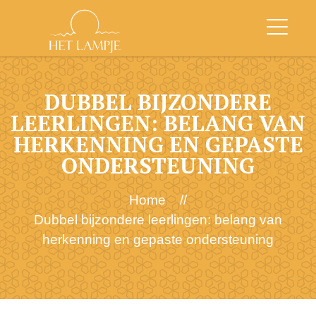
DUBBEL BIJZONDERE
LEERLINGEN: BELANG VAN
HERKENNING EN GEPASTE
ONDERSTEUNING
Home
//
Dubbel bijzondere leerlingen: belang van
herkenning en gepaste ondersteuning