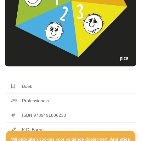
Boek
Professionals
ISBN 9789491806230
K.D. Buron
Wij gebruiken cookies voor volgende doeleinden:
Analytics