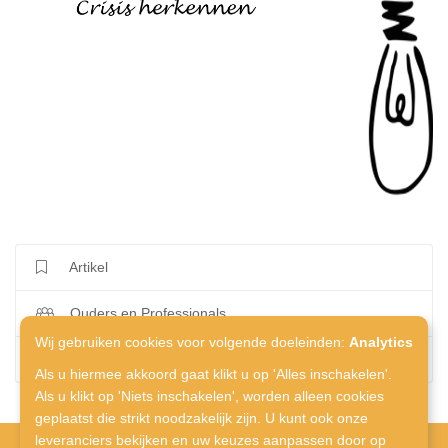
Artikel
Ouders en Professionals
Wij gebruiken cookies voor volgende doeleinden:
Analytics
Adi
Als u hiermee akkoord gaat klikt u op 'Alles inschakelen'.
Als u klikt op 'Niets inschakelen', worden alleen cookies
geplaatst die strikt noodzakelijk zijn. U kunt ook onze
leveranciers bekijken en uw keuzes aanpassen door op